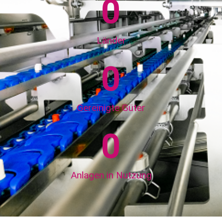
0
Länder
0
Gereinigte Güter
0
Anlagen in Nutzung