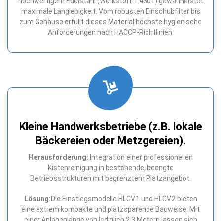
hochwertigem Edelstahl (Werkstoff 1.4301) gewährleistet
maximale Langlebigkeit. Vom robusten Einschubfilter bis
zum Gehäuse erfüllt dieses Material höchste hygienische
Anforderungen nach HACCP-Richtlinien.
Kleine Handwerksbetriebe (z.B. lokale
Bäckereien oder Metzgereien).
Herausforderung:
Integration einer professionellen
Kistenreinigung in bestehende, beengte
Betriebsstrukturen mit begrenztem Platzangebot.
Lösung:
Die Einstiegsmodelle HLCV.1 und HLCV.2 bieten
eine extrem kompakte und platzsparende Bauweise. Mit
einer Anlagenlänge von lediglich 2,3 Metern lassen sich