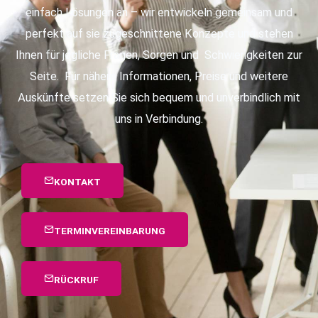
einfach Lösungen an – wir entwickeln gemeinsam und
perfekt auf sie zugeschnittene Konzepte und stehen
Ihnen für jegliche Fragen, Sorgen und Schwierigkeiten zur
Seite. Für nähere Informationen, Preise und weitere
Auskünfte setzen Sie sich bequem und unverbindlich mit
uns in Verbindung.
KONTAKT
TERMINVEREINBARUNG
RÜCKRUF