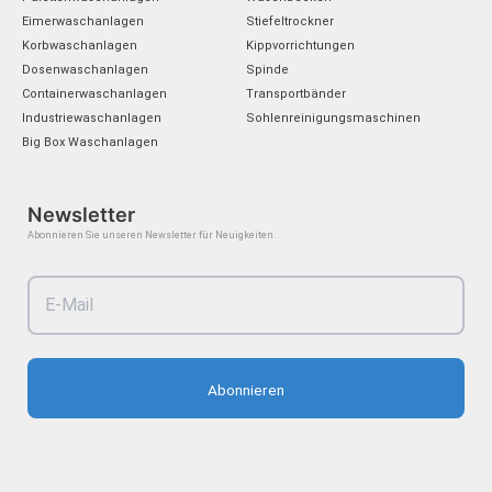
i
o
e
r
Eimerwaschanlagen
Stiefeltrockner
n
k
a
Korbwaschanlagen
Kippvorrichtungen
m
Dosenwaschanlagen
Spinde
Containerwaschanlagen
Transportbänder
Industriewaschanlagen
Sohlenreinigungsmaschinen
Big Box Waschanlagen
Newsletter
Abonnieren Sie unseren Newsletter für Neuigkeiten.
Abonnieren