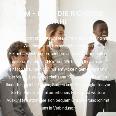
HEIM - EDT | DIE RICHTIGE
WAHL
Für uns spricht nicht nur unsere jahrelange Erfahrung mit
Waschanlagen, Hygieneschleusen und
Betriebseinrichtungen, sondern auch die Zufriedenheit
unserer Kunden und Partner. Wir bieten Ihnen nicht
einfach Lösungen an – wir entwickeln gemeinsam und
perfekt auf sie zugeschnittene Konzepte und stehen
Ihnen für jegliche Fragen, Sorgen und Schwierigkeiten zur
Seite. Für nähere Informationen, Preise und weitere
Auskünfte setzen Sie sich bequem und unverbindlich mit
uns in Verbindung.