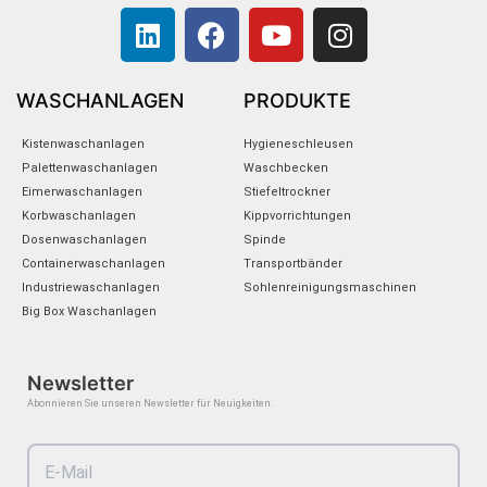
L
F
Y
I
i
a
o
n
n
c
u
s
k
e
t
t
WASCHANLAGEN
PRODUKTE
e
b
u
a
Kistenwaschanlagen
Hygieneschleusen
d
o
b
g
Palettenwaschanlagen
Waschbecken
i
o
e
r
Eimerwaschanlagen
Stiefeltrockner
n
k
a
Korbwaschanlagen
Kippvorrichtungen
m
Dosenwaschanlagen
Spinde
Containerwaschanlagen
Transportbänder
Industriewaschanlagen
Sohlenreinigungsmaschinen
Big Box Waschanlagen
Newsletter
Abonnieren Sie unseren Newsletter für Neuigkeiten.