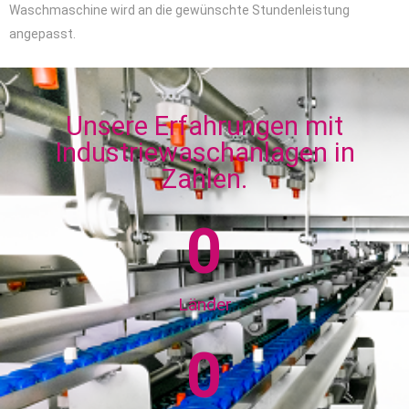
Waschmaschine wird an die gewünschte Stundenleistung
angepasst.
Unsere Erfahrungen mit
Industriewaschanlagen in
Zahlen.
0
Länder
0