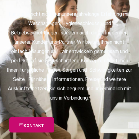
Für uns spricht nicht nur unsere jahrelange Erfahrung mit
Waschanlagen, Hygieneschleusen und
Betriebseinrichtungen, sondern auch die Zufriedenheit
unserer Kunden und Partner. Wir bieten Ihnen nicht
einfach Lösungen an – wir entwickeln gemeinsam und
perfekt auf sie zugeschnittene Konzepte und stehen
Ihnen für jegliche Fragen, Sorgen und Schwierigkeiten zur
Seite. Für nähere Informationen, Preise und weitere
Auskünfte setzen Sie sich bequem und unverbindlich mit
uns in Verbindung.
KONTAKT