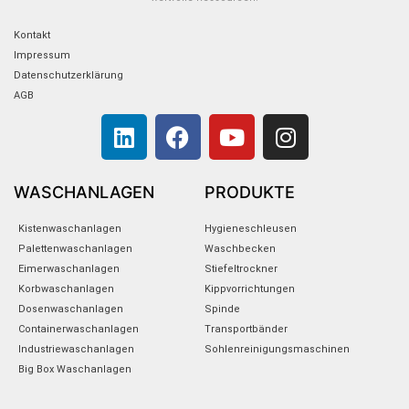
Kontakt
Impressum
Datenschutzerklärung
AGB
L
F
Y
I
i
a
o
n
n
c
u
s
k
e
t
t
WASCHANLAGEN
PRODUKTE
e
b
u
a
Kistenwaschanlagen
Hygieneschleusen
d
o
b
g
Palettenwaschanlagen
Waschbecken
i
o
e
r
Eimerwaschanlagen
Stiefeltrockner
n
k
a
Korbwaschanlagen
Kippvorrichtungen
m
Dosenwaschanlagen
Spinde
Containerwaschanlagen
Transportbänder
Industriewaschanlagen
Sohlenreinigungsmaschinen
Big Box Waschanlagen