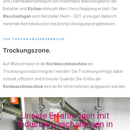
und Chemikalienverbrauch ein maximales Waschergebnis der
Behälter und
Körben
ohne pH-Wert Verschleppung erzielt. Die
Waschanlagen
vom Hersteller Heim – EDT erzeugen dadurch
minimale Betriebskosten bei besten Reinigungsergebnissen.
TOP TROCKNUNGSERGEBNISSE.
Trockungszone.
Auf Wunsch kann in die
Korbwaschmaschine
ein
Trocknungsmodul integriert werden. Die Trocknung erfolgt dabei
schnell, effizient und in bester Qualität. Die Größe der
Korbwaschmaschine
wird an Ihr Unternehmen angepasst werden.
Unsere Erfahrungen mit
Industriewaschanlagen in