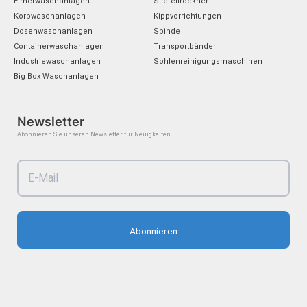
Eimerwaschanlagen
Stiefeltrockner
n
k
a
Korbwaschanlagen
Kippvorrichtungen
m
Dosenwaschanlagen
Spinde
Containerwaschanlagen
Transportbänder
Industriewaschanlagen
Sohlenreinigungsmaschinen
Big Box Waschanlagen
Newsletter
Abonnieren Sie unseren Newsletter für Neuigkeiten.
Abonnieren