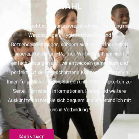
WAHL
Für uns spricht nicht nur unsere jahrelange Erfahrung mit
Waschanlagen, Hygieneschleusen und
Betriebseinrichtungen, sondern auch die Zufriedenheit
unserer Kunden und Partner. Wir bieten Ihnen nicht
einfach Lösungen an – wir entwickeln gemeinsam und
perfekt auf sie zugeschnittene Konzepte und stehen
Ihnen für jegliche Fragen, Sorgen und Schwierigkeiten zur
Seite. Für nähere Informationen, Preise und weitere
Auskünfte setzen Sie sich bequem und unverbindlich mit
uns in Verbindung.
KONTAKT