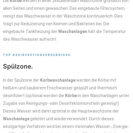
Die
Körbe
werden in einer zirkulierenden Waschzone gründlich von
allen Seiten und innen gewaschen. Das eingebaute Filtersystem
reinigt das Waschwasser in der Waschzone kontinuierlich. Dies
trägt zur Reduzierung von Keimen und Bakterien bei. Die
eingebaute Tankheizung der
Waschanlagen
hält die Temperatur
des Waschwasser aufrecht.
TOP DESINFKETIONSERGEBNISSE.
Spülzone.
In der Spülzone der
Korbwaschanlage
werden die Körbe mit
heißem und sauberem Frischwasser gespült und thermisch
desinfiziert (optional werden die
Körbe
in den Waschanlagen unter
Zugabe von Reinigungs- oder Desinfektionsmitteln gereinigt).
Dieses Wasser wird dann optimal in die Hauptwaschzone der
Waschanlage
geleitet und wiederverwendet. Durch dieses
einzigartige Verfahren wird bei einem minimalen Wasser-, Energie-