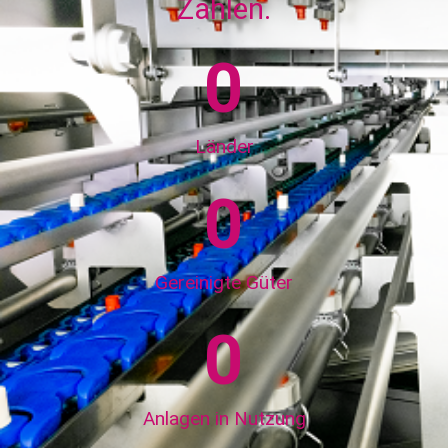
Zahlen.
0
Länder
0
Gereinigte Güter
0
Anlagen in Nutzung