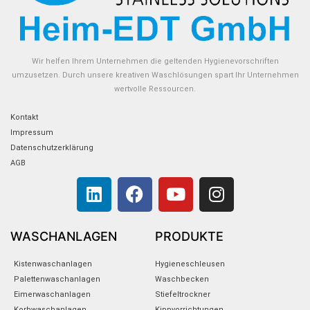
Wir helfen Ihrem Unternehmen die geltenden Hygienevorschriften
umzusetzen. Durch unsere kreativen Waschlösungen spart Ihr Unternehmen
wertvolle Ressourcen.
Kontakt
Impressum
Datenschutzerklärung
AGB
L
F
Y
I
i
a
o
n
n
c
u
s
k
e
t
t
WASCHANLAGEN
PRODUKTE
e
b
u
a
Kistenwaschanlagen
Hygieneschleusen
d
o
b
g
Palettenwaschanlagen
Waschbecken
i
o
e
r
Eimerwaschanlagen
Stiefeltrockner
n
k
a
Korbwaschanlagen
Kippvorrichtungen