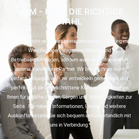
HEIM - EDT | DIE RICHTIGE
WAHL
Für uns spricht nicht nur unsere jahrelange Erfahrung mit
Waschanlagen, Hygieneschleusen und
Betriebseinrichtungen, sondern auch die Zufriedenheit
unserer Kunden und Partner. Wir bieten Ihnen nicht
einfach Lösungen an – wir entwickeln gemeinsam und
perfekt auf sie zugeschnittene Konzepte und stehen
Ihnen für jegliche Fragen, Sorgen und Schwierigkeiten zur
Seite. Für nähere Informationen, Preise und weitere
Auskünfte setzen Sie sich bequem und unverbindlich mit
uns in Verbindung.