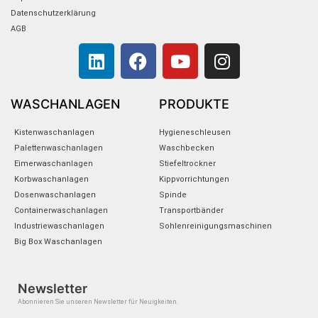
Datenschutzerklärung
AGB
L
F
Y
I
i
a
o
n
n
c
u
s
k
e
t
t
WASCHANLAGEN
PRODUKTE
e
b
u
a
Kistenwaschanlagen
Hygieneschleusen
d
o
b
g
Palettenwaschanlagen
Waschbecken
i
o
e
r
Eimerwaschanlagen
Stiefeltrockner
n
k
a
Korbwaschanlagen
Kippvorrichtungen
m
Dosenwaschanlagen
Spinde
Containerwaschanlagen
Transportbänder
Industriewaschanlagen
Sohlenreinigungsmaschinen
Big Box Waschanlagen
Newsletter
Abonnieren Sie unseren Newsletter für Neuigkeiten.