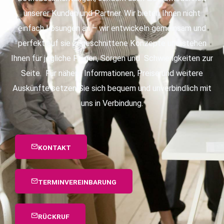
unserer Kunden und Partner. Wir bieten Ihnen nicht
einfach Lösungen an – wir entwickeln gemeinsam und
perfekt auf sie zugeschnittene Konzepte und stehen
Ihnen für jegliche Fragen, Sorgen und Schwierigkeiten zur
Seite. Für nähere Informationen, Preise und weitere
Auskünfte setzen Sie sich bequem und unverbindlich mit
uns in Verbindung.
KONTAKT
TERMINVEREINBARUNG
RÜCKRUF