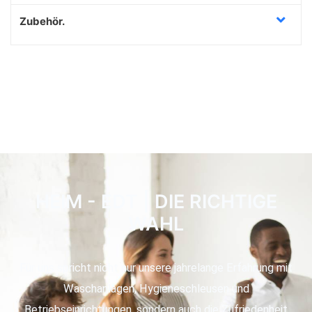
Zubehör.
HEIM - EDT | DIE RICHTIGE
WAHL
Für uns spricht nicht nur unsere jahrelange Erfahrung mit
Waschanlagen, Hygieneschleusen und
Betriebseinrichtungen, sondern auch die Zufriedenheit