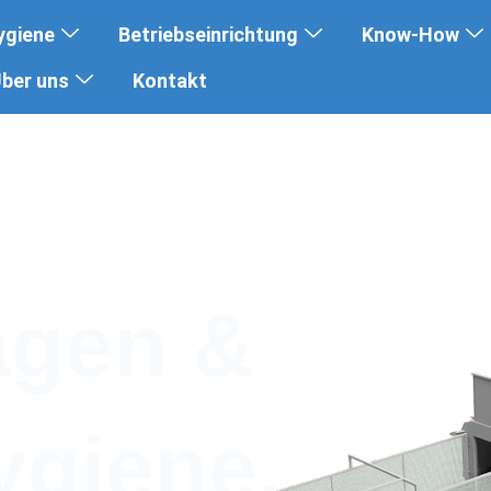
ygiene
Betriebseinrichtung
Know-How
ber uns
Kontakt
agen &
ygiene.