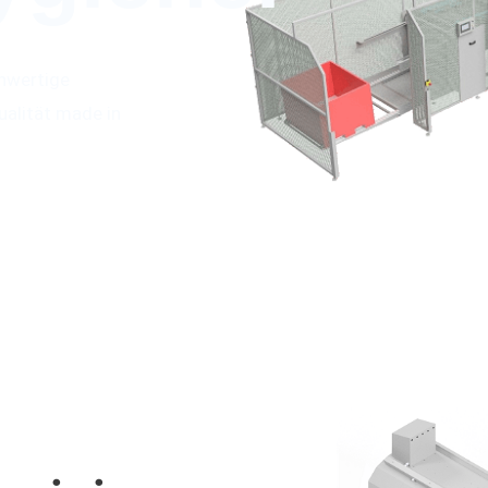
hwertige
ualität made in