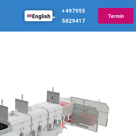
+497955
English
Termin
5829417