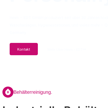
Heim – EDT GmbH produziert seit über 30 Jahren hoc
Waschanlagen, Hygienestationen, und vieles mehr – Q
Germany.
Kontakt
Mehr Über Heim - EDT
Behälterreinigung.