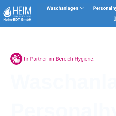
Zum
Waschanlagen
Personalh
Inhalt
Ü
springen
Ihr Partner im Bereich Hygiene.
Waschanl
Personalh