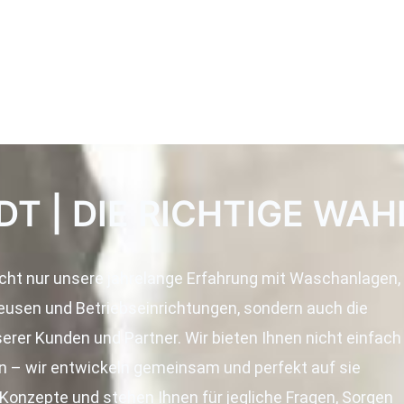
DT | DIE RICHTIGE WAH
icht nur unsere jahrelange Erfahrung mit Waschanlagen,
usen und Betriebseinrichtungen, sondern auch die
erer Kunden und Partner. Wir bieten Ihnen nicht einfach
 – wir entwickeln gemeinsam und perfekt auf sie
Konzepte und stehen Ihnen für jegliche Fragen, Sorgen