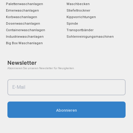
d
o
b
g
Palettenwaschanlagen
Waschbecken
i
o
e
r
Eimerwaschanlagen
Stiefeltrockner
n
k
a
Korbwaschanlagen
Kippvorrichtungen
m
Dosenwaschanlagen
Spinde
Containerwaschanlagen
Transportbänder
Industriewaschanlagen
Sohlenreinigungsmaschinen
Big Box Waschanlagen
Newsletter
Abonnieren Sie unseren Newsletter für Neuigkeiten.
Abonnieren