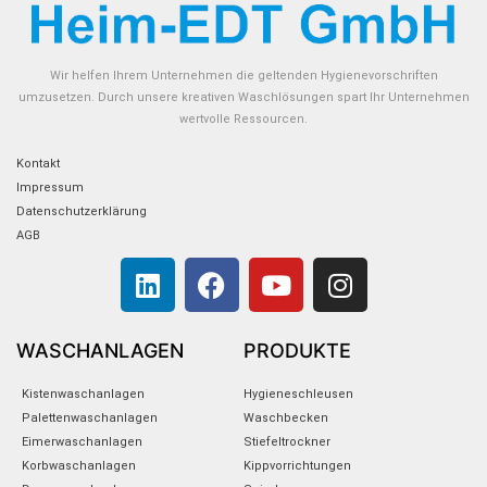
Wir helfen Ihrem Unternehmen die geltenden Hygienevorschriften
umzusetzen. Durch unsere kreativen Waschlösungen spart Ihr Unternehmen
wertvolle Ressourcen.
Kontakt
Impressum
Datenschutzerklärung
AGB
L
F
Y
I
i
a
o
n
n
c
u
s
k
e
t
t
WASCHANLAGEN
PRODUKTE
e
b
u
a
Kistenwaschanlagen
Hygieneschleusen
d
o
b
g
Palettenwaschanlagen
Waschbecken
i
o
e
r
Eimerwaschanlagen
Stiefeltrockner
n
k
a
Korbwaschanlagen
Kippvorrichtungen